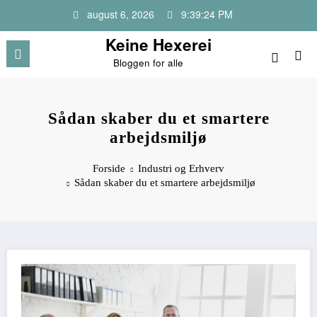
Videre
august 6, 2026
9:39:24 PM
til
indhold
Keine Hexerei
Bloggen for alle
Sådan skaber du et smartere
arbejdsmiljø
Forside
Industri og Erhverv
Sådan skaber du et smartere arbejdsmiljø