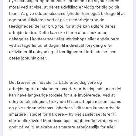
nye teknologier og tendenser i branchen og styrker deres
moral ved at vise, at deres udvikling er vigtig for dig og dit
team. At give uddannelsesmuligheder kan også bidrage til at
øge produktiviteten ved at give medarbejderne de
færdigheder, de har brug for, for at de kan udføre deres
arbejde bedre. Dette kan ske i form af onlinekurser,
deltagelse i konferencer eller workshops eller endda bare
ved at tage tid ud af dagen til individuel forskning eller
aktiviteter til opbygning af færdigheder i forbindelse med
deres jobfunktioner.
Det kræver en indsats fra både arbejdsgivere og
arbejdstagere at skabe en smartere arbejdsplads, men det
kan have langvarige fordele for alle involverede. Ved at
udnytte teknologien, tilskynde til samarbejde mellem teams
og give uddannelsesmuligheder vil dit team kunne arbejde
smartere i stedet for hårdere – hvilket samlet set fører til
større effektivitet! Med disse tips i baghovedet vil du være
godt på vej til at skabe et smartere arbejdsmiljø for alle!