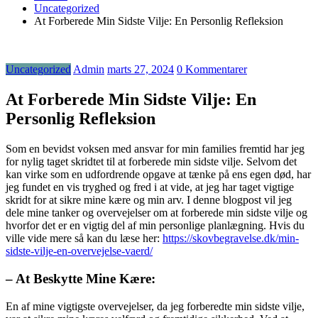
Uncategorized
At Forberede Min Sidste Vilje: En Personlig Refleksion
Uncategorized
Admin
marts 27, 2024
0 Kommentarer
At Forberede Min Sidste Vilje: En
Personlig Refleksion
Som en bevidst voksen med ansvar for min families fremtid har jeg
for nylig taget skridtet til at forberede min sidste vilje. Selvom det
kan virke som en udfordrende opgave at tænke på ens egen død, har
jeg fundet en vis tryghed og fred i at vide, at jeg har taget vigtige
skridt for at sikre mine kære og min arv. I denne blogpost vil jeg
dele mine tanker og overvejelser om at forberede min sidste vilje og
hvorfor det er en vigtig del af min personlige planlægning. Hvis du
ville vide mere så kan du læse her:
https://skovbegravelse.dk/min-
sidste-vilje-en-overvejelse-vaerd/
– At Beskytte Mine Kære:
En af mine vigtigste overvejelser, da jeg forberedte min sidste vilje,