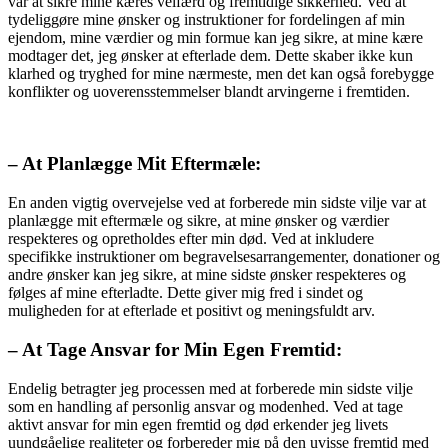
var at sikre mine kæres velfærd og fremtidige sikkerhed. Ved at
tydeliggøre mine ønsker og instruktioner for fordelingen af min
ejendom, mine værdier og min formue kan jeg sikre, at mine kære
modtager det, jeg ønsker at efterlade dem. Dette skaber ikke kun
klarhed og tryghed for mine nærmeste, men det kan også forebygge
konflikter og uoverensstemmelser blandt arvingerne i fremtiden.
– At Planlægge Mit Eftermæle:
En anden vigtig overvejelse ved at forberede min sidste vilje var at
planlægge mit eftermæle og sikre, at mine ønsker og værdier
respekteres og opretholdes efter min død. Ved at inkludere
specifikke instruktioner om begravelsesarrangementer, donationer og
andre ønsker kan jeg sikre, at mine sidste ønsker respekteres og
følges af mine efterladte. Dette giver mig fred i sindet og
muligheden for at efterlade et positivt og meningsfuldt arv.
– At Tage Ansvar for Min Egen Fremtid:
Endelig betragter jeg processen med at forberede min sidste vilje
som en handling af personlig ansvar og modenhed. Ved at tage
aktivt ansvar for min egen fremtid og død erkender jeg livets
uundgåelige realiteter og forbereder mig på den uvisse fremtid med