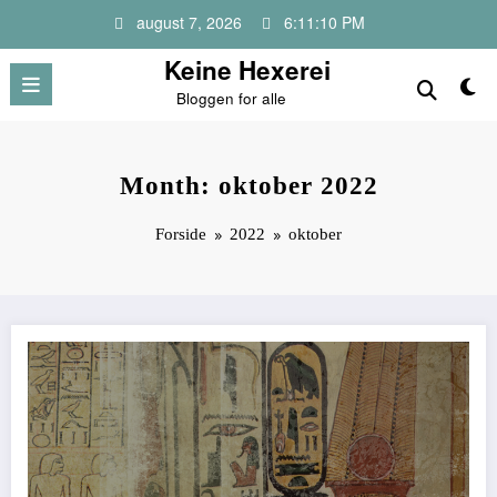
Videre
august 7, 2026
6:11:10 PM
til
indhold
Keine Hexerei
Bloggen for alle
Month: oktober 2022
Forside
2022
oktober
Skal du forbi pyramiderne?