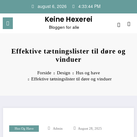
Videre
august 6, 2026
4:33:45 PM
til
indhold
Keine Hexerei
Bloggen for alle
Effektive tætningslister til døre og
vinduer
Forside
Design
Hus og have
Effektive tætningslister til døre og vinduer
Hus Og Have
Admin
August 28, 2025