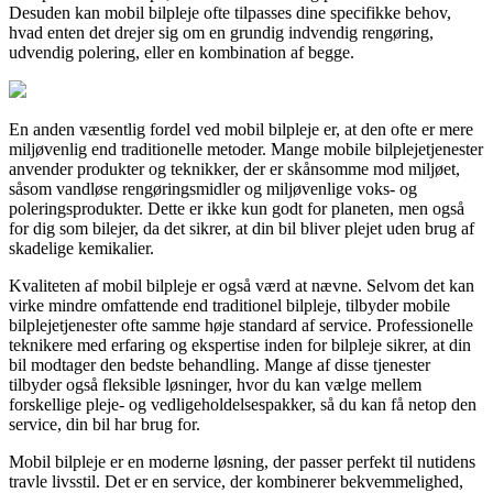
Desuden kan mobil bilpleje ofte tilpasses dine specifikke behov,
hvad enten det drejer sig om en grundig indvendig rengøring,
udvendig polering, eller en kombination af begge.
En anden væsentlig fordel ved mobil bilpleje er, at den ofte er mere
miljøvenlig end traditionelle metoder. Mange mobile bilplejetjenester
anvender produkter og teknikker, der er skånsomme mod miljøet,
såsom vandløse rengøringsmidler og miljøvenlige voks- og
poleringsprodukter. Dette er ikke kun godt for planeten, men også
for dig som bilejer, da det sikrer, at din bil bliver plejet uden brug af
skadelige kemikalier.
Kvaliteten af mobil bilpleje er også værd at nævne. Selvom det kan
virke mindre omfattende end traditionel bilpleje, tilbyder mobile
bilplejetjenester ofte samme høje standard af service. Professionelle
teknikere med erfaring og ekspertise inden for bilpleje sikrer, at din
bil modtager den bedste behandling. Mange af disse tjenester
tilbyder også fleksible løsninger, hvor du kan vælge mellem
forskellige pleje- og vedligeholdelsespakker, så du kan få netop den
service, din bil har brug for.
Mobil bilpleje er en moderne løsning, der passer perfekt til nutidens
travle livsstil. Det er en service, der kombinerer bekvemmelighed,