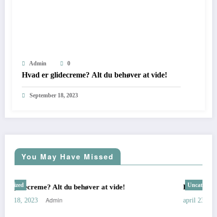
Admin
0
Hvad er glidecreme? Alt du behøver at vide!
September 18, 2023
You May Have Missed
Uncategorized
ehøver at vide!
Fordele ved at leje et depotrum
Admin
april 23, 2023