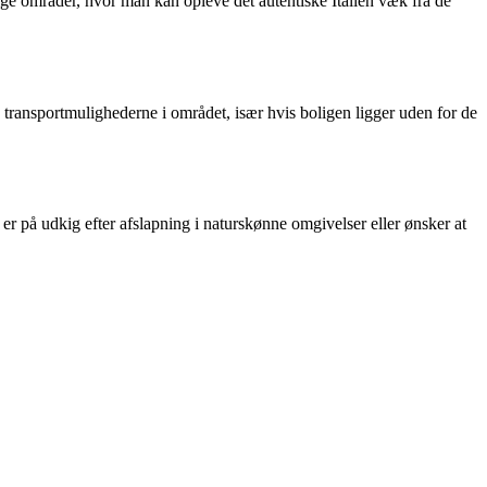
dlige områder, hvor man kan opleve det autentiske Italien væk fra de
ge transportmulighederne i området, især hvis boligen ligger uden for de
er på udkig efter afslapning i naturskønne omgivelser eller ønsker at