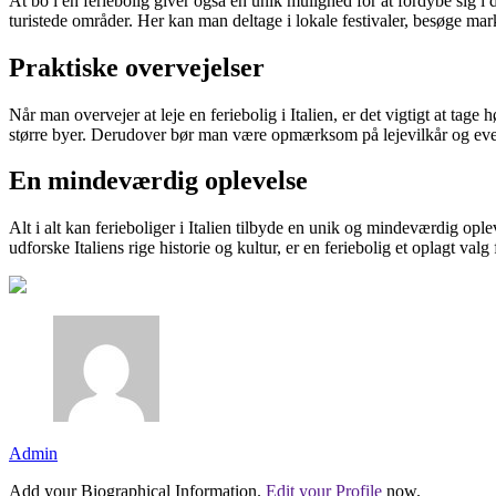
At bo i en feriebolig giver også en unik mulighed for at fordybe sig i 
turistede områder. Her kan man deltage i lokale festivaler, besøge marke
Praktiske overvejelser
Når man overvejer at leje en feriebolig i Italien, er det vigtigt at ta
større byer. Derudover bør man være opmærksom på lejevilkår og even
En mindeværdig oplevelse
Alt i alt kan ferieboliger i Italien tilbyde en unik og mindeværdig op
udforske Italiens rige historie og kultur, er en feriebolig et oplagt va
Admin
Add your Biographical Information.
Edit your Profile
now.