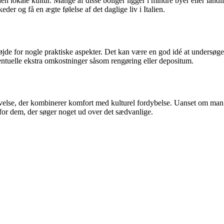
den lokale kultur. Mange af disse boliger ligger i mindre byer eller lan
der og få en ægte følelse af det daglige liv i Italien.
ge højde for nogle praktiske aspekter. Det kan være en god idé at undersø
tuelle ekstra omkostninger såsom rengøring eller depositum.
levelse, der kombinerer komfort med kulturel fordybelse. Uanset om man 
lg for dem, der søger noget ud over det sædvanlige.