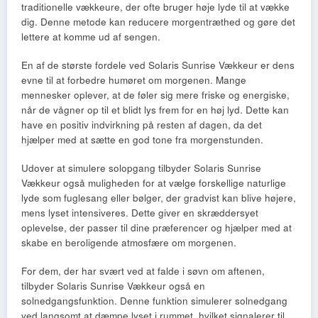
traditionelle vækkeure, der ofte bruger høje lyde til at vække
dig. Denne metode kan reducere morgentræthed og gøre det
lettere at komme ud af sengen.
En af de største fordele ved Solaris Sunrise Vækkeur er dens
evne til at forbedre humøret om morgenen. Mange
mennesker oplever, at de føler sig mere friske og energiske,
når de vågner op til et blidt lys frem for en høj lyd. Dette kan
have en positiv indvirkning på resten af dagen, da det
hjælper med at sætte en god tone fra morgenstunden.
Udover at simulere solopgang tilbyder Solaris Sunrise
Vækkeur også muligheden for at vælge forskellige naturlige
lyde som fuglesang eller bølger, der gradvist kan blive højere,
mens lyset intensiveres. Dette giver en skræddersyet
oplevelse, der passer til dine præferencer og hjælper med at
skabe en beroligende atmosfære om morgenen.
For dem, der har svært ved at falde i søvn om aftenen,
tilbyder Solaris Sunrise Vækkeur også en
solnedgangsfunktion. Denne funktion simulerer solnedgang
ved langsomt at dæmpe lyset i rummet, hvilket signalerer til