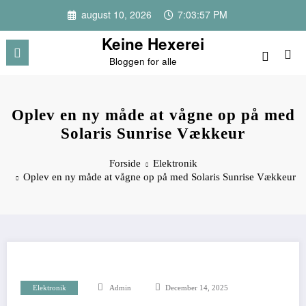
Videre
august 10, 2026
7:03:57 PM
til
indhold
Keine Hexerei
Bloggen for alle
Oplev en ny måde at vågne op på med
Solaris Sunrise Vækkeur
Forside
Elektronik
Oplev en ny måde at vågne op på med Solaris Sunrise Vækkeur
Elektronik
Admin
December 14, 2025