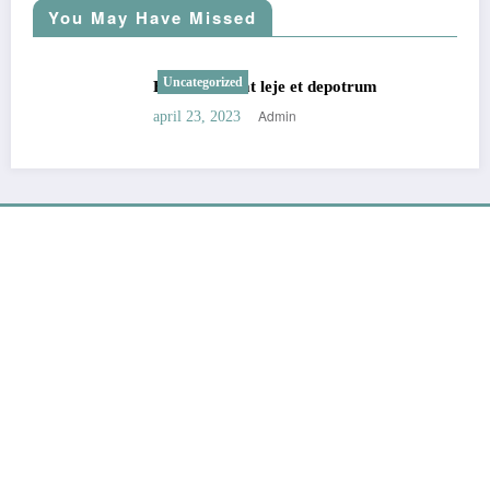
You May Have Missed
Uncategorized
Fordele ved at leje et depotrum
Admin
april 23, 2023