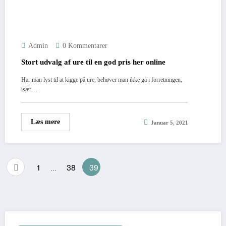
Admin
0 Kommentarer
Stort udvalg af ure til en god pris her online
Har man lyst til at kigge på ure, behøver man ikke gå i forretningen,
især…
Læs mere
Januar 5, 2021
Indlægsinddeling
1
38
39
…