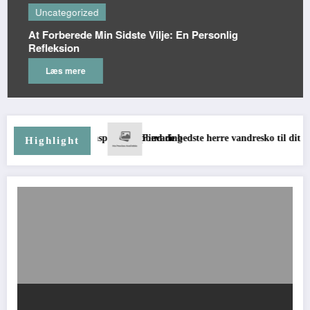
Uncategorized
At Forberede Min Sidste Vilje: En Personlig
Refleksion
Læs mere
er transport og opbevaring
Find de bedste herre vandresko til dit næste eventyr
Highlight
Få et alternativ præsenteret i tilfælde af barnløshed