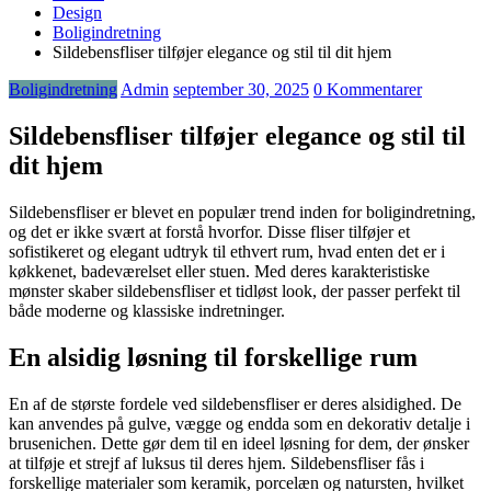
Design
Boligindretning
Sildebensfliser tilføjer elegance og stil til dit hjem
Boligindretning
Admin
september 30, 2025
0 Kommentarer
Sildebensfliser tilføjer elegance og stil til
dit hjem
Sildebensfliser er blevet en populær trend inden for boligindretning,
og det er ikke svært at forstå hvorfor. Disse fliser tilføjer et
sofistikeret og elegant udtryk til ethvert rum, hvad enten det er i
køkkenet, badeværelset eller stuen. Med deres karakteristiske
mønster skaber sildebensfliser et tidløst look, der passer perfekt til
både moderne og klassiske indretninger.
En alsidig løsning til forskellige rum
En af de største fordele ved sildebensfliser er deres alsidighed. De
kan anvendes på gulve, vægge og endda som en dekorativ detalje i
brusenichen. Dette gør dem til en ideel løsning for dem, der ønsker
at tilføje et strejf af luksus til deres hjem. Sildebensfliser fås i
forskellige materialer som keramik, porcelæn og natursten, hvilket