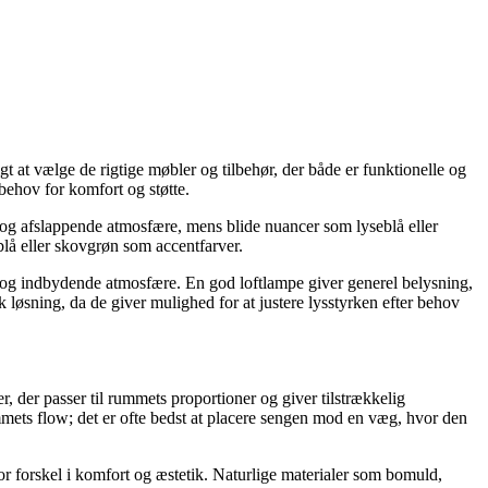
gt at vælge de rigtige møbler og tilbehør, der både er funktionelle og
 behov for komfort og støtte.
g og afslappende atmosfære, mens blide nuancer som lyseblå eller
blå eller skovgrøn som accentfarver.
g og indbydende atmosfære. En god loftlampe giver generel belysning,
 løsning, da de giver mulighed for at justere lysstyrken efter behov
, der passer til rummets proportioner og giver tilstrækkelig
mets flow; det er ofte bedst at placere sengen mod en væg, hvor den
or forskel i komfort og æstetik. Naturlige materialer som bomuld,