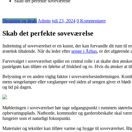
Skab det perfekte soveværelse
Shopping og deals
Admin
juli 23, 2024
0 Kommentarer
Skab det perfekte soveværelse
Indretning af soveværelset er en kunst, der kan forvandle dit rum til e
æstetisk tiltalende. Når du leder efter
senge i Århus
, er det afgørende 
Farvevalget i soveværelset spiller en central rolle i at skabe den øn
pastelgrøn kan tilføre en følelse af friskhed og ro. Hvis du ønsker at
Belysning er en anden vigtig faktor i soveværelsesindretningen. Komb
mens sengelamper eller væglamper ved siden af sengen giver et blødt o
og tid på dagen.
Møbleringen i soveværelset bør tage udgangspunkt i rummets størrelse o
opbevaringsplads. Natborde, kommoder og garderobeskabe skal være bå
fungerer som et naturligt fokuspunkt.
Materialer og tekstiler kan tilføre varme og hygge til soveværelset. 