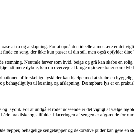
n oase af ro og afslapning. For at opnå den ideelle atmosfære er det vigti
at finde en seng, der ikke kun passer til din stil, men også opfylder dine
skede stemning. Neutrale farver som hvid, beige og grå kan skabe en roli
 tilføje lidt mere dybde, kan du overveje at bruge mørkere toner som dyb 
inationen af forskellige lyskilder kan hjælpe med at skabe en hyggeli
g behageligt lys til læsning og afslapning. Dæmpbare lys er en praktisk
g layout. For at undgå et rodet udseende er det vigtigt at vælge møbler
de praktiske og stilfulde. Placeringen af sengen er afgørende for rum
Bløde tæpper, behagelige sengetæpper og dekorative puder kan gøre en st