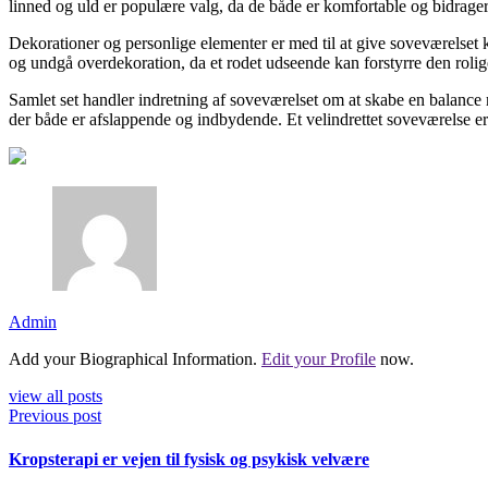
linned og uld er populære valg, da de både er komfortable og bidrager
Dekorationer og personlige elementer er med til at give soveværelset k
og undgå overdekoration, da et rodet udseende kan forstyrre den roli
Samlet set handler indretning af soveværelset om at skabe en balance 
der både er afslappende og indbydende. Et velindrettet soveværelse er et
Admin
Add your Biographical Information.
Edit your Profile
now.
view all posts
Previous post
Kropsterapi er vejen til fysisk og psykisk velvære