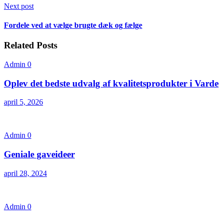
Next post
Fordele ved at vælge brugte dæk og fælge
Related Posts
Admin
0
Oplev det bedste udvalg af kvalitetsprodukter i Varde
april 5, 2026
Admin
0
Geniale gaveideer
april 28, 2024
Admin
0