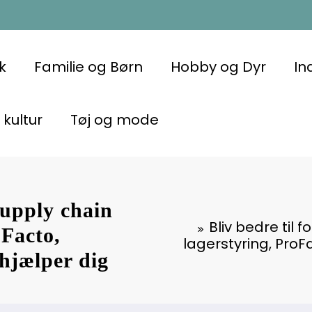
k
Familie og Børn
Hobby og Dyr
In
 kultur
Tøj og mode
supply chain
Bliv bedre ti
Facto,
lagerstyring, ProF
 hjælper dig