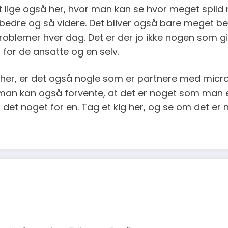
 lige også her, hvor man kan se hvor meget spild
er bedre og så videre. Det bliver også bare meget 
oblemer hver dag. Det er der jo ikke nogen som gid
for de ansatte og en selv.
her, er det også nogle som er partnere med micros
å man kan også forvente, at det er noget som man 
det noget for en. Tag et kig her, og se om det er 