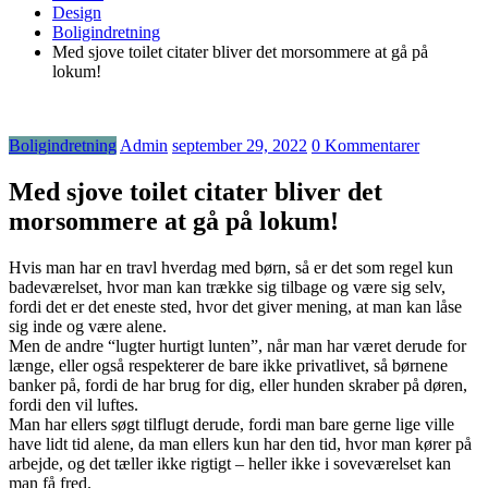
Design
Boligindretning
Med sjove toilet citater bliver det morsommere at gå på
lokum!
Boligindretning
Admin
september 29, 2022
0 Kommentarer
Med sjove toilet citater bliver det
morsommere at gå på lokum!
Hvis man har en travl hverdag med børn, så er det som regel kun
badeværelset, hvor man kan trække sig tilbage og være sig selv,
fordi det er det eneste sted, hvor det giver mening, at man kan låse
sig inde og være alene.
Men de andre “lugter hurtigt lunten”, når man har været derude for
længe, eller også respekterer de bare ikke privatlivet, så børnene
banker på, fordi de har brug for dig, eller hunden skraber på døren,
fordi den vil luftes.
Man har ellers søgt tilflugt derude, fordi man bare gerne lige ville
have lidt tid alene, da man ellers kun har den tid, hvor man kører på
arbejde, og det tæller ikke rigtigt – heller ikke i soveværelset kan
man få fred.