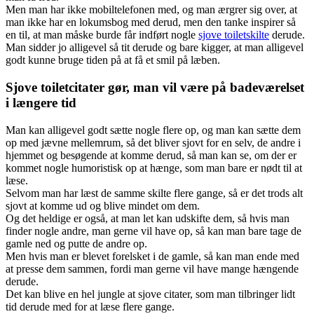
Men man har ikke mobiltelefonen med, og man ærgrer sig over, at
man ikke har en lokumsbog med derud, men den tanke inspirer så
en til, at man måske burde får indført nogle
sjove toiletskilte
derude.
Man sidder jo alligevel så tit derude og bare kigger, at man alligevel
godt kunne bruge tiden på at få et smil på læben.
Sjove toiletcitater gør, man vil være på badeværelset
i længere tid
Man kan alligevel godt sætte nogle flere op, og man kan sætte dem
op med jævne mellemrum, så det bliver sjovt for en selv, de andre i
hjemmet og besøgende at komme derud, så man kan se, om der er
kommet nogle humoristisk op at hænge, som man bare er nødt til at
læse.
Selvom man har læst de samme skilte flere gange, så er det trods alt
sjovt at komme ud og blive mindet om dem.
Og det heldige er også, at man let kan udskifte dem, så hvis man
finder nogle andre, man gerne vil have op, så kan man bare tage de
gamle ned og putte de andre op.
Men hvis man er blevet forelsket i de gamle, så kan man ende med
at presse dem sammen, fordi man gerne vil have mange hængende
derude.
Det kan blive en hel jungle at sjove citater, som man tilbringer lidt
tid derude med for at læse flere gange.