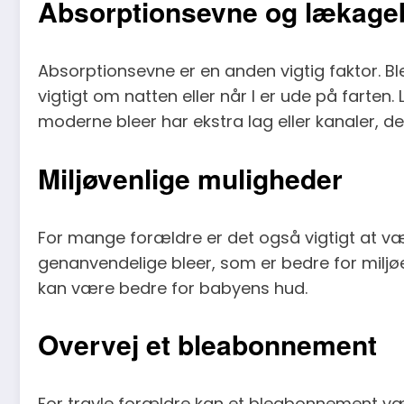
Absorptionsevne og lækage
Absorptionsevne er en anden vigtig faktor. Bl
vigtigt om natten eller når I er ude på farte
moderne bleer har ekstra lag eller kanaler, d
Miljøvenlige muligheder
For mange forældre er det også vigtigt at væl
genanvendelige bleer, som er bedre for miljøet
kan være bedre for babyens hud.
Overvej et bleabonnement
For travle forældre kan et bleabonnement vær