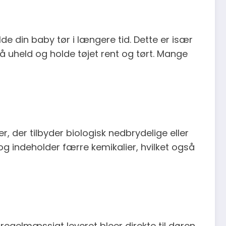
de din baby tør i længere tid. Dette er især
å uheld og holde tøjet rent og tørt. Mange
 der tilbyder biologisk nedbrydelige eller
 og indeholder færre kemikalier, hvilket også
egelmæssigt leveret bleer direkte til døren,