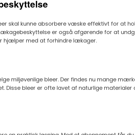
beskyttelse
eer skal kunne absorbere væske effektivt for at hol
n. Lækagebeskyttelse er også afgørende for at undg
er hjælper med at forhindre lækager.
ge miljøvenlige bleer. Der findes nu mange mærker,
. Disse bleer er ofte lavet af naturlige materialer
e en praktisk løsning. Med et abonnement får du r