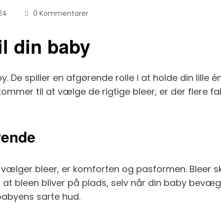
24
0 Kommentarer
il din baby
y. De spiller en afgørende rolle i at holde din lill
mmer til at vælge de rigtige bleer, er der flere fak
rende
du vælger bleer, er komforten og pasformen. Bleer 
 at bleen bliver på plads, selv når din baby bevæg
 babyens sarte hud.